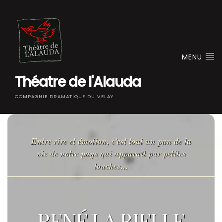
MENU
Théatre de l'Alauda
COMPAGNIE DRAMATIQUE DU VELAY
Entre rire et émotion, c'est tout un pan de la
vie de notre pays qui apparaît par petites
touches...
RENÉ LA BIELLE