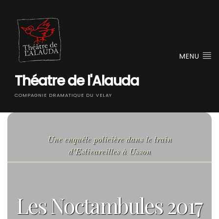
MENU
Théatre de l'Alauda
COMPAGNIE DRAMATIQUE DU VELAY
Une enquête policière dans le train
d’Estivareilles à Usson
Les Noctambules 2017