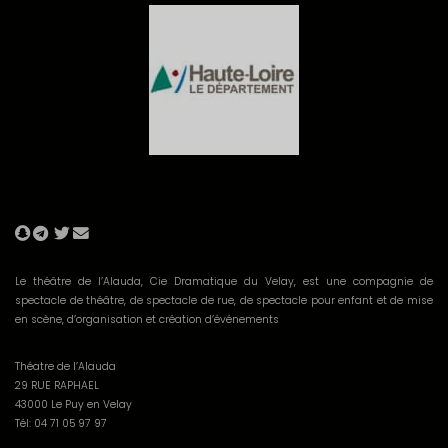
Le théâtre de l’Alauda, Cie Dramatique du Velay, est une compagnie de
spectacle de théâtre, de spectacle de rue, de spectacle pour enfant et de mise
en scène, d’organisation et création d’événements
Théatre de l’Alauda
29 RUE RAPHAEL
43000 Le Puy en Velay
Tél: 04 71 05 97 97